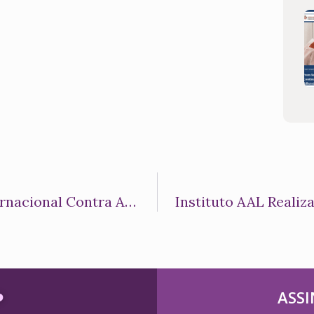
Presidente Da Ordem De Malta Internacional Contra A Hanseníase Visita Cuiabá Com A Presidente Do Instituto AAL
️
ASSI