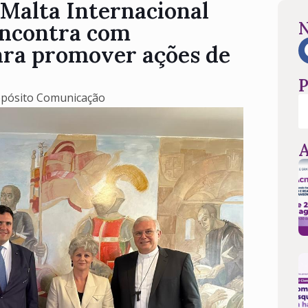
Malta Internacional
N
encontra com
para promover ações de
P
opósito Comunicação
A