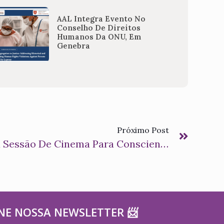
AAL Integra Evento No
Conselho De Direitos
Humanos Da ONU, Em
Genebra
Próximo Post
Instituto AAL Realiza Sessão De Cinema Para Conscientizar Sobre A Realidade Da Hanseníase Nos Dias Atuais
NE NOSSA NEWSLETTER ​📨