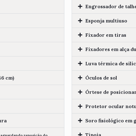
Engrossador de talh
Esponja multiuso
Fixador em tiras
Fixadores em alça du
Luva térmica de sili
46 cm)
Óculos de sol
Órtese de posiciona
Protetor ocular not
ura
Soro fisiológico em g
Tipoia
, aguardando reposição do