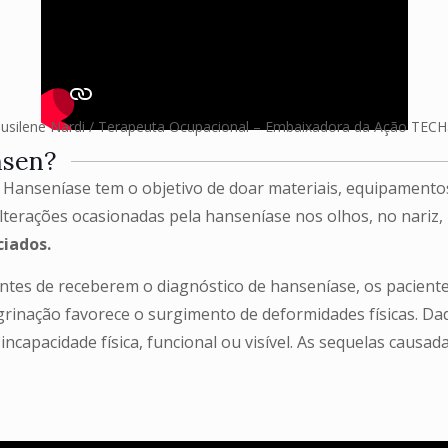
Susilene Nardi / Terapeuta Ocupacional – Embaixadora da Ação TEC
nsen?
Hanseníase tem o objetivo de doar materiais, equipamentos 
 alterações ocasionadas pela hanseníase nos olhos, no nariz
ciados.
antes de receberem o diagnóstico de hanseníase, os pacient
regrinação favorece o surgimento de deformidades físicas.
apacidade física, funcional ou visível. As sequelas causada