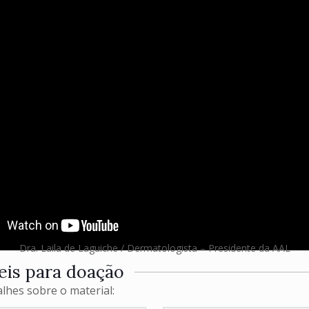
Dra. Laila de Laguiche / Dermatologista – Presidente da AAL
eis para doação
lhes sobre o material: