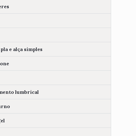
eres
pla e alça simples
cone
mento lumbrical
urno
el