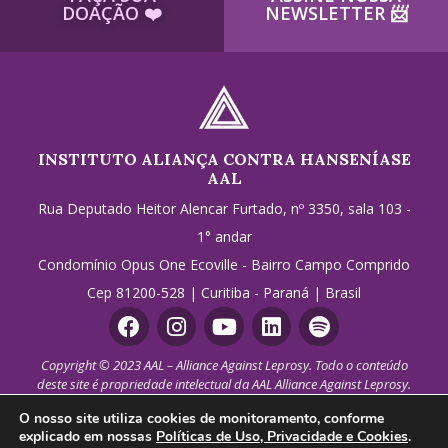
DOAÇÃO ​❤️
NEWSLETTER ​📨
INSTITUTO ALIANÇA CONTRA HANSENÍASE
AAL
Rua Deputado Heitor Alencar Furtado, nº 3350, sala 103 -
1° andar
Condomínio Opus One Ecoville - Bairro Campo Comprido
Cep 81200-528 | Curitiba - Paraná | Brasil
Copyright © 2023 AAL – Alliance Against Leprosy. Todo o conteúdo
deste site é propriedade intelectual da AAL Alliance Against Leprosy.
Todos os direitos reservados. Qualquer uso de imagens ou textos,
O nosso site utiliza cookies de monitoramento, conforme
incluindo reprodução, modificação, distribuição ou replicação, sem
explicado em nossas
Políticas de Uso, Privacidade e Cookies
.
permissão expressa por escrito é estritamente proibido. Solicitar