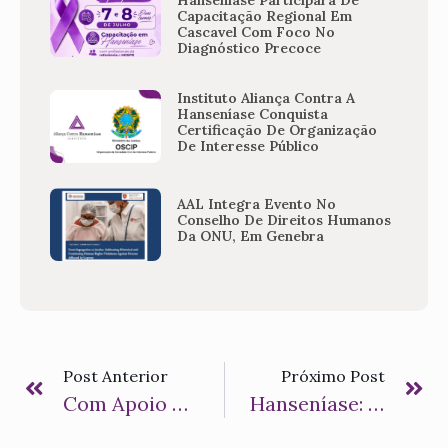
Capacitação Regional Em
Cascavel Com Foco No
Diagnóstico Precoce
Instituto Aliança Contra A
Hanseníase Conquista
Certificação De Organização
De Interesse Público
AAL Integra Evento No
Conselho De Direitos Humanos
Da ONU, Em Genebra
Post Anterior
Próximo Post
Com Apoio Da AAL, Hospital Deve Se Tornar Referência Estadual Em Tratamentos De Hanseníase
Hanseníase: Número De Pacientes Que Começam Tratamento Já Com Sequelas Físicas Aumenta No Brasil