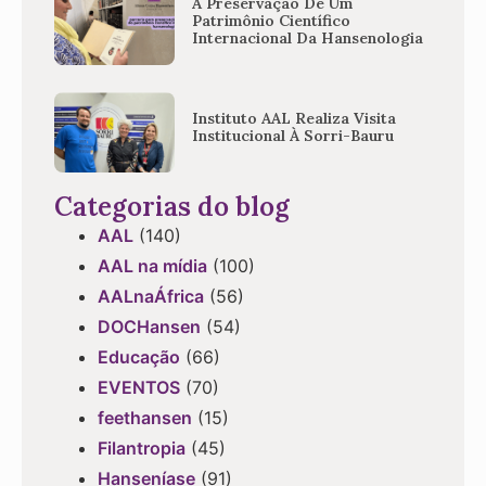
A Preservação De Um
Patrimônio Científico
Internacional Da Hansenologia
Instituto AAL Realiza Visita
Institucional À Sorri-Bauru
Categorias do blog
AAL
(140)
AAL na mídia
(100)
AALnaÁfrica
(56)
DOCHansen
(54)
Educação
(66)
EVENTOS
(70)
feethansen
(15)
Filantropia
(45)
Hanseníase
(91)