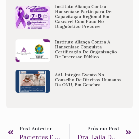
Instituto Aliança Contra
Hanseníase Participará De
Capacitação Regional Em
Cascavel Com Foco No
Diagnóstico Precoce
Instituto Aliança Contra A
Hanseníase Conquista
Certificação De Organização
De Interesse Público
AAL Integra Evento No
Conselho De Direitos Humanos
Da ONU, Em Genebra
Post Anterior
Próximo Post
Pacientes E Seus Familiares Já Podem Se Inscrever Na Ação DOCHansen Suporte Psicológico
Dra. Laila De Laguiche Participa Da Segunda Reunião Global Sobre Doenças Tropicais Negligenciadas Relacionadas À Pele Da OMS