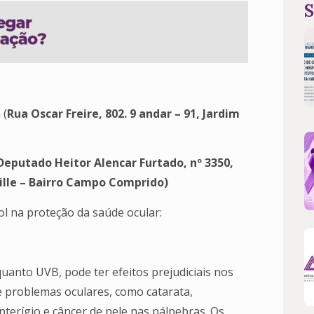
S
 (
Rua Oscar Freire, 802. 9 andar – 91, Jardim
Deputado Heitor Alencar Furtado, nº 3350,
ille – Bairro Campo Comprido)
ol na proteção da saúde ocular:
uanto UVB, pode ter efeitos prejudiciais nos
e problemas oculares, como catarata,
terígio e câncer de pele nas pálpebras. Os