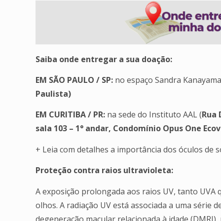
Saiba onde entregar a sua doação:
EM SÃO PAULO / SP:
no espaço Sandra Kanayama
Paulista)
EM CURITIBA / PR:
na sede do Instituto AAL (
Rua 
sala 103 – 1° andar, Condomínio Opus One Ecov
+ Leia com detalhes a importância dos óculos de s
Proteção contra raios ultravioleta:
A exposição prolongada aos raios UV, tanto UVA q
olhos. A radiação UV está associada a uma série d
degeneração macular relacionada à idade (DMRI), p