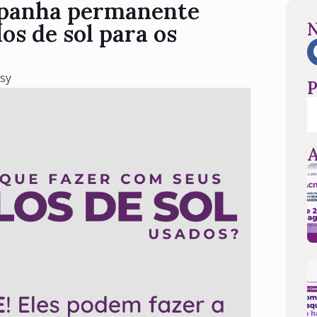
mpanha permanente
N
os de sol para os
osy
P
A