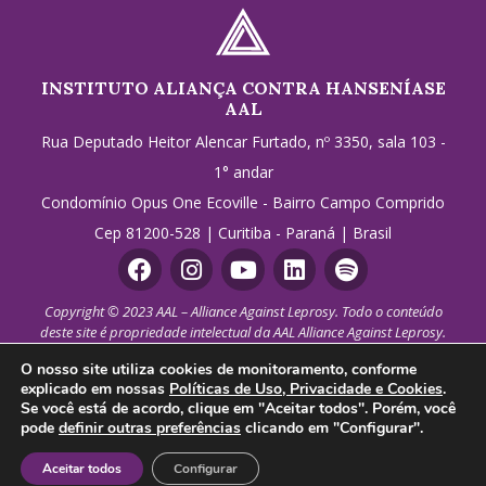
INSTITUTO ALIANÇA CONTRA HANSENÍASE
AAL
Rua Deputado Heitor Alencar Furtado, nº 3350, sala 103 -
1° andar
Condomínio Opus One Ecoville - Bairro Campo Comprido
Cep 81200-528 | Curitiba - Paraná | Brasil
Copyright © 2023 AAL – Alliance Against Leprosy. Todo o conteúdo
deste site é propriedade intelectual da AAL Alliance Against Leprosy.
Todos os direitos reservados. Qualquer uso de imagens ou textos,
O nosso site utiliza cookies de monitoramento, conforme
incluindo reprodução, modificação, distribuição ou replicação, sem
explicado em nossas
Políticas de Uso, Privacidade e Cookies
.
permissão expressa por escrito é estritamente proibido. Solicitar
Se você está de acordo, clique em "Aceitar todos". Porém, você
autorização prévia por meio do e-mail
aal@aal.org.br
.
pode
definir outras preferências
clicando em "Configurar".
Política de Privacidade
Configurar cookies
Aceitar todos
Configurar