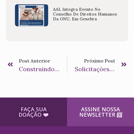
AAL Integra Evento No
Conselho De Direitos Humanos
Da ONU, Em Genebra
Post Anterior
Próximo Post
Construindo Ações Para Mato Grosso Livre Da Hanseníase
Solicitações Da Ação TECHansen Serão Retomadas Em Janeiro De 2025
FAÇA SUA
ASSINE NOSSA
DOAÇÃO ​❤️
NEWSLETTER ​📨