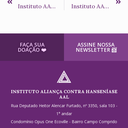
Instituto AAL Lança Versão Atualizada Da Plataforma DOCHansen, Que Conecta Médicos Generalistas Com Especialistas Em Hansenologia Sem Custos
Instituto AAL Lança A Campanha “Pense, Pode Ser Hanseníase” No Janeiro Roxo 2024
FAÇA SUA
ASSINE NOSSA
DOAÇÃO ​❤️
NEWSLETTER ​📨
INSTITUTO ALIANÇA CONTRA HANSENÍASE
AAL
Rua Deputado Heitor Alencar Furtado, nº 3350, sala 103 -
1° andar
Condomínio Opus One Ecoville - Bairro Campo Comprido