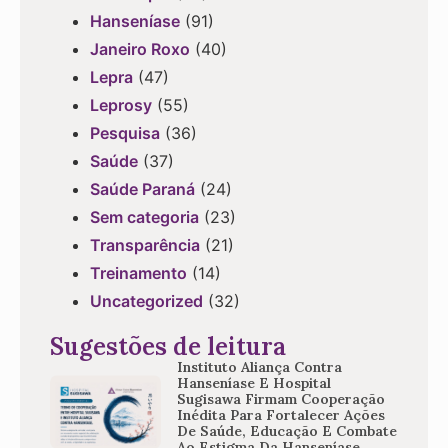
Hanseníase
(91)
Janeiro Roxo
(40)
Lepra
(47)
Leprosy
(55)
Pesquisa
(36)
Saúde
(37)
Saúde Paraná
(24)
Sem categoria
(23)
Transparência
(21)
Treinamento
(14)
Uncategorized
(32)
Sugestões de leitura
Instituto Aliança Contra
Hanseníase E Hospital
Sugisawa Firmam Cooperação
Inédita Para Fortalecer Ações
De Saúde, Educação E Combate
Ao Estigma Da Hanseníase