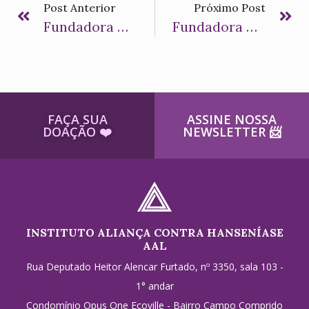
Post Anterior
Próximo Post
Fundadora Da AAL Recebe O Troféu Bacurau
Fundadora Da AAL Visita Secretarias De Saúde Das Regiões Nordeste De Centro-Oeste
FAÇA SUA
ASSINE NOSSA
DOAÇÃO ​❤️
NEWSLETTER ​📨
INSTITUTO ALIANÇA CONTRA HANSENÍASE
AAL
Rua Deputado Heitor Alencar Furtado, nº 3350, sala 103 -
1° andar
Condomínio Opus One Ecoville - Bairro Campo Comprido