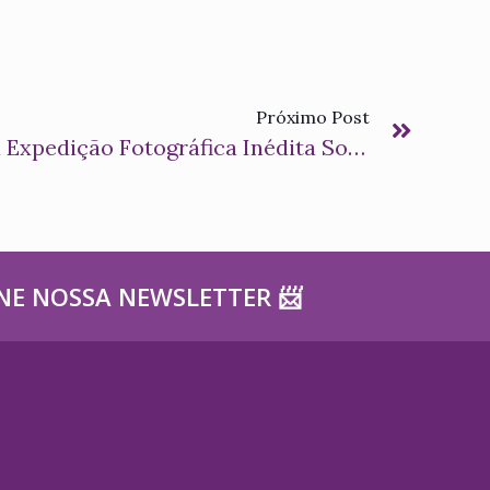
Próximo Post
Instituto AAL Realiza Expedição Fotográfica Inédita Sobre Hanseníase No Brasil
NE NOSSA NEWSLETTER ​📨