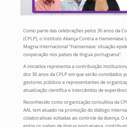
Como parte das celebrações pelos 30 anos da C
(CPLP), o Instituto Aliança Contra a Hanseníase (
Magna Internacional “Hanseníase: situação epide
cooperação nos países de língua portuguesa”.
A iniciativa representa a contribuição instituc
dos 30 anos da CPLP em que serão convidados pr
gestores públicos e representantes de organiza
atualização científica e intercâmbio de experiên
Reconhecido como organização consultiva da CPL
AAL tem atuado na promoção do diálogo internac
colaborativas voltadas ao controle da doença. O 
entre os países de língua portuguesa, contribu