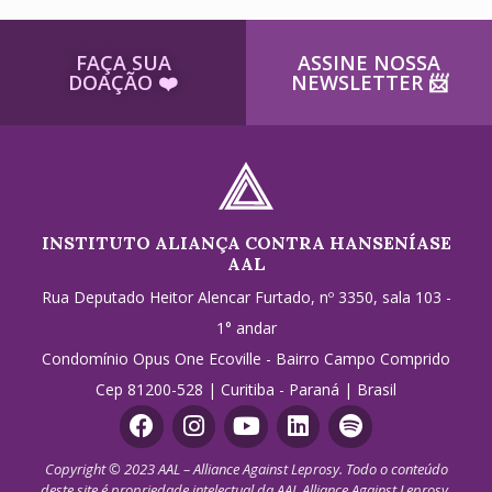
FAÇA SUA
ASSINE NOSSA
DOAÇÃO ​❤️
NEWSLETTER ​📨
INSTITUTO ALIANÇA CONTRA HANSENÍASE
AAL
Rua Deputado Heitor Alencar Furtado, nº 3350, sala 103 -
1° andar
Condomínio Opus One Ecoville - Bairro Campo Comprido
Cep 81200-528 | Curitiba - Paraná | Brasil
Copyright © 2023 AAL – Alliance Against Leprosy. Todo o conteúdo
deste site é propriedade intelectual da AAL Alliance Against Leprosy.