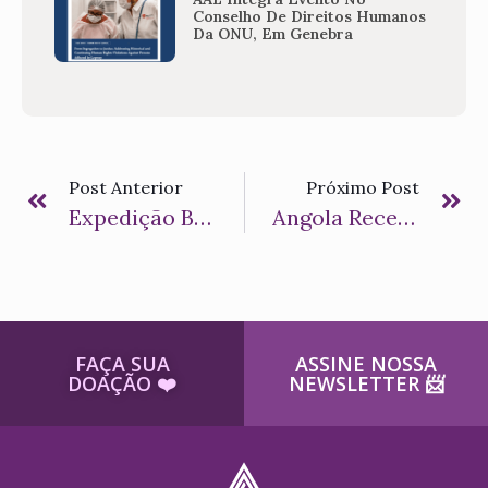
Conselho De Direitos Humanos
Da ONU, Em Genebra
Post Anterior
Próximo Post
Expedição Busca Novas Formas De Diagnóstico Da Hanseníase Em Comunidade No Pará
Angola Recebe Relatora Da ONU Para O Fim Da Discriminação Contra Hanseníase
FAÇA SUA
ASSINE NOSSA
DOAÇÃO ​❤️
NEWSLETTER ​📨