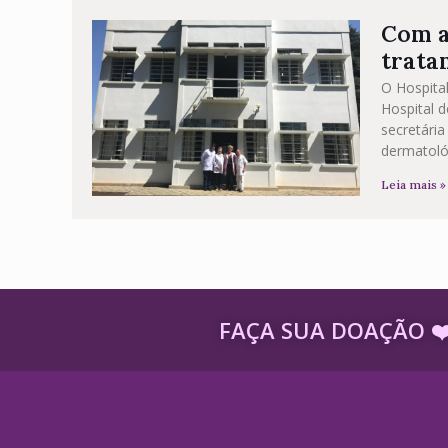
Com a
trata
O Hospital
Hospital 
secretária
dermatoló
Leia mais »
FAÇA SUA DOAÇÃO ​❤