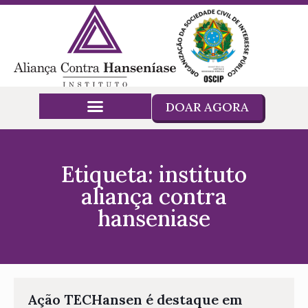
DOAR AGORA
Etiqueta: instituto
aliança contra
hanseniase
Ação TECHansen é destaque em