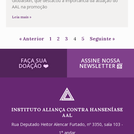
GlobalSkin, que destacou a importância da atuação do
AAL na promoção
Leia mais »
« Anterior
1
2
3
4
5
Seguinte »
FAÇA SUA
ASSINE NOSSA
DOAÇÃO ​❤️
NEWSLETTER ​📨
INSTITUTO ALIANÇA CONTRA HANSENÍASE
AAL
Rua Deputado Heitor Alencar Furtado, nº 3350, sala 103 -
1° andar