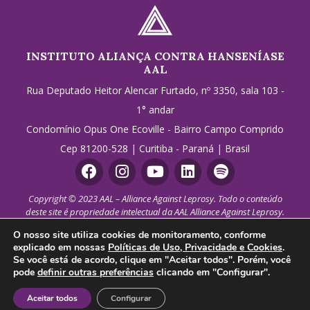
INSTITUTO ALIANÇA CONTRA HANSENÍASE
AAL
Rua Deputado Heitor Alencar Furtado, nº 3350, sala 103 -
1° andar
Condomínio Opus One Ecoville - Bairro Campo Comprido
Cep 81200-528 | Curitiba - Paraná | Brasil
Copyright © 2023 AAL – Alliance Against Leprosy. Todo o conteúdo
deste site é propriedade intelectual da AAL Alliance Against Leprosy.
Todos os direitos reservados. Qualquer uso de imagens ou textos,
O nosso site utiliza cookies de monitoramento, conforme
incluindo reprodução, modificação, distribuição ou replicação, sem
explicado em nossas
Políticas de Uso, Privacidade e Cookies
.
permissão expressa por escrito é estritamente proibido. Solicitar
Se você está de acordo, clique em "Aceitar todos". Porém, você
autorização prévia por meio do e-mail
aal@aal.org.br
.
pode
definir outras preferências
clicando em "Configurar".
Política de Privacidade
Configurar cookies
Aceitar todos
Configurar