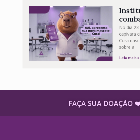
Insti
comba
No dia 23
capivara c
Cora nasc
sobre a
Leia mais »
FAÇA SUA DOAÇÃO ​❤