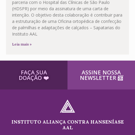
parceria com o Hospital das Clínicas de São Paulo
(HDSPR) por meio da assinatura de uma carta de
intenção. O objetivo desta colaboração é contribuir para
a estruturação de uma Oficina ortopédica de confecção
de palmilhas e adaptações de calçados – Sapatarias do
Instituto AAL
Leia mais »
FAÇA SUA
ASSINE NOSSA
DOAÇÃO ​❤️
NEWSLETTER ​📨
INSTITUTO ALIANÇA CONTRA HANSENÍASE
AAL