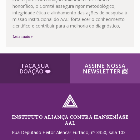
honorífico, o Comitê assegura rigor metodológico,
integridade ética e alinhamento das ações de pesquisa à
missão institucional do AAL: fortalecer o conhecimento
científico e contribuir para a melhoria do diagnóstico,
Leia mais »
FAÇA SUA
ASSINE NOSSA
DOAÇÃO ​❤️
NEWSLETTER ​📨
INSTITUTO ALIANÇA CONTRA HANSENÍASE
AAL
Rua Deputado Heitor Alencar Furtado, nº 3350, sala 103 -