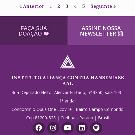
« Anterior
1
2
3
4
5
Seguinte »
FAÇA SUA
ASSINE NOSSA
DOAÇÃO ​❤️
NEWSLETTER ​📨
INSTITUTO ALIANÇA CONTRA HANSENÍASE
AAL
Rua Deputado Heitor Alencar Furtado, nº 3350, sala 103 -
1° andar
Condomínio Opus One Ecoville - Bairro Campo Comprido
Cep 81200-528 | Curitiba - Paraná | Brasil