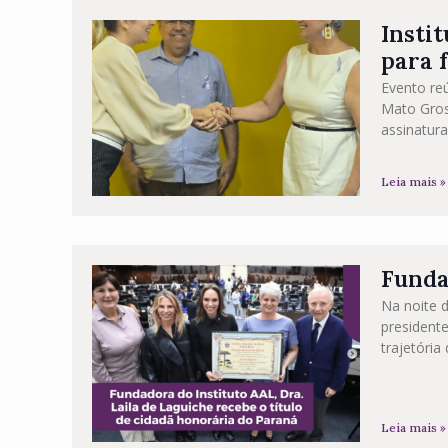
Insti
para 
Evento re
Mato Gros
assinatura
Leia mais »
Funda
Na noite d
presidente
trajetóri
Leia mais »