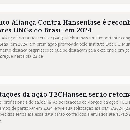
tuto Aliança Contra Hanseníase é recon
res ONGs do Brasil em 2024
to Aliança Contra Hanseníase (AAL) celebra mais uma importante con
rasil em 2024, em premiação promovida pelo Instituto Doar, O M
mento destaca organizações que se destacam pela excelência em gest
ntregue neste dia 22 de
itações da ação TECHansen serão retom
, profissionais de saúde! 🚨 As solicitações de doação da ação TEC
empo de participar em 2024: envie sua solicitação até 01/12/2024 (23h
pedidos feitos até essa data serão conferidos e enviados até 13/12
s.