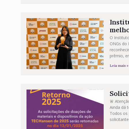
Insti
melho
O Institu
ONGs do B
reconheci
prêmio, e
Leia mais »
Solic
🚨 Atenção
Ainda dá t
Todos os 
solicitante