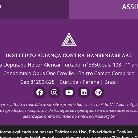
️
ASSI
INSTITUTO ALIANÇA CONTRA HANSENÍASE AAL
a Deputado Heitor Alencar Furtado, nº 3350, sala 103 - 1° an
Condomínio Opus One Ecoville - Bairro Campo Comprido
Cep 81200-528 | Curitiba - Paraná | Brasil
eprosy. Todo o conteúdo deste site é propriedade intelectual da AAL Alliance Agai
o reprodução, modificação, distribuição ou replicação, sem permissão expressa po
autorização prévia por meio do e-mail
aal@aal.org.br
.
Política de Privacidade
Configurar cookies
onforme explicado em nossas
Políticas de Uso, Privacidade e Cookies
.
 Porém, você pode
definir outras preferências
clicando em "Configurar".